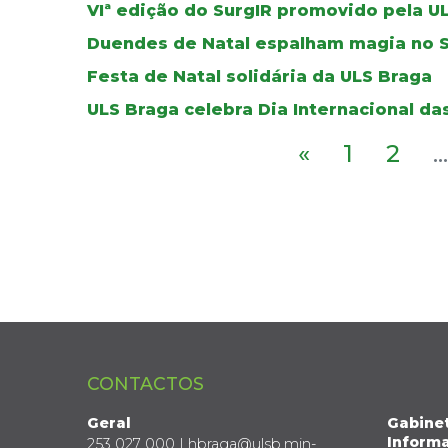
VIª edição do SurgIR promovido pela U
Duendes de Natal espalham magia no S
Festa de Natal solidária da ULS Braga
ULS Braga celebra Dia Internacional d
«
1
2
...
CONTACTOS
Geral
Gabine
Informa
253 027 000 | hbraga@ulsb.min-