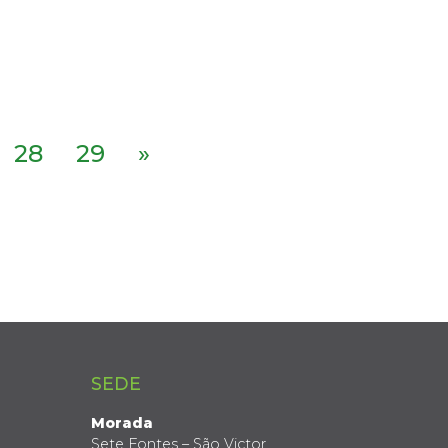
28
29
»
SEDE
Morada
Sete Fontes – São Victor