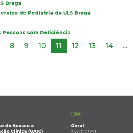
LS Braga
erviço de Pediatria da ULS Braga
as Pessoas com Deficiência
8
9
10
11
12
13
14
...
FAX
te de Acesso à
Geral
ção Clínica (GAIC)
253 027 999