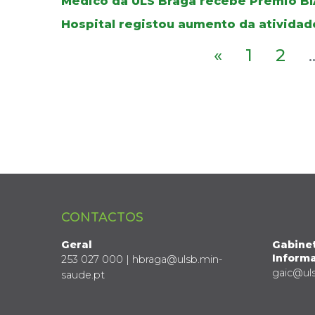
Médico da ULS Braga recebe Prémio BI
Hospital registou aumento da atividad
«
1
2
.
CONTACTOS
Geral
Gabine
Informa
253 027 000 | hbraga@ulsb.min-
gaic@ul
saude.pt