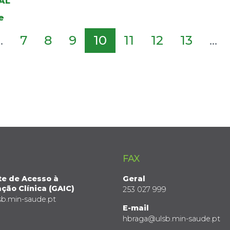
AL
e
..
7
8
9
10
11
12
13
...
FAX
te de Acesso à
Geral
ção Clínica (GAIC)
253 027 999
sb.min-saude.pt
E-mail
hbraga@ulsb.min-saude.pt