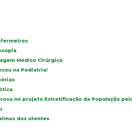
nfermeiros
scopia
magem Médico Cirúrgica
ncou na Pediatria!
órias
ótica
osa no projeto Estratificação da População pel
u
ximos dos utentes