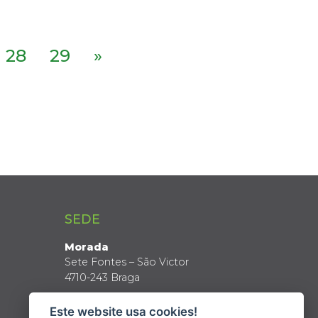
28
29
»
SEDE
Morada
Sete Fontes – São Victor
4710-243 Braga
Coordenadas GPS
Este website usa cookies!
Latitude: 41º 34’ N