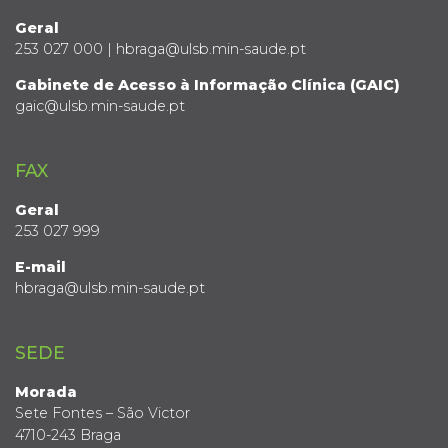
Geral
253 027 000 | hbraga@ulsb.min-saude.pt
Gabinete de Acesso à Informação Clínica (GAIC)
gaic@ulsb.min-saude.pt
FAX
Geral
253 027 999
E-mail
hbraga@ulsb.min-saude.pt
SEDE
Morada
Sete Fontes – São Victor
4710-243 Braga