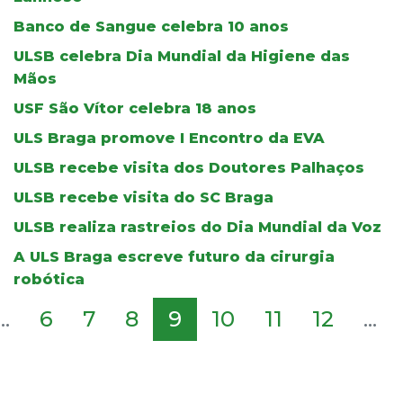
Banco de Sangue celebra 10 anos
ULSB celebra Dia Mundial da Higiene das
Mãos
USF São Vítor celebra 18 anos
ULS Braga promove I Encontro da EVA
ULSB recebe visita dos Doutores Palhaços
ULSB recebe visita do SC Braga
ULSB realiza rastreios do Dia Mundial da Voz
A ULS Braga escreve futuro da cirurgia
robótica
...
6
7
8
9
10
11
12
...