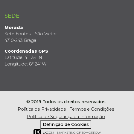
SEDE
Morada
Sete Fontes – São Victor
4710-243 Braga
Coordenadas GPS
Latitude: 41º 34’ N
Longitude: 8º 24’ W
© 2019 Todos os direitos reservados
Política de Privacidade
Termos e Condições
Política de Segurança da Informação
Definição de Cookies
LK
COM - MARKETING OF TOMORROW