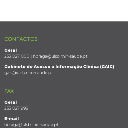
CONTACTOS
Geral
253 027 000 | hbraga@ulsb.min-saude.pt
Gabinete de Acesso à Informação Clínica (GAIC)
gaic@ulsb.min-saude.pt
FAX
Geral
253 027 999
E-mail
hbraga@ulsb.min-saude.pt