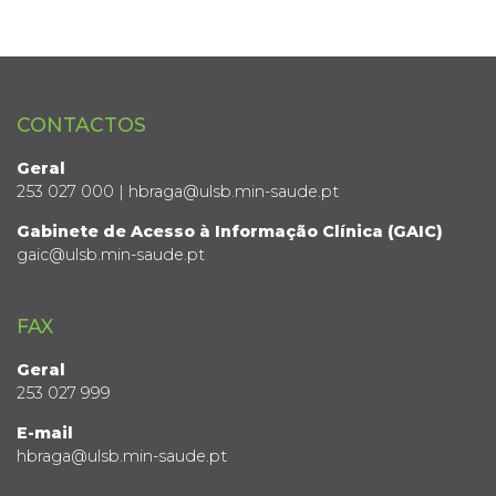
CONTACTOS
Geral
253 027 000 | hbraga@ulsb.min-saude.pt
Gabinete de Acesso à Informação Clínica (GAIC)
gaic@ulsb.min-saude.pt
FAX
Geral
253 027 999
E-mail
hbraga@ulsb.min-saude.pt