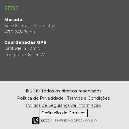
SEDE
Morada
Sete Fontes – São Victor
4710-243 Braga
Coordenadas GPS
Latitude: 41º 34’ N
Longitude: 8º 24’ W
© 2019 Todos os direitos reservados
Política de Privacidade
Termos e Condições
Política de Segurança da Informação
Definição de Cookies
LK
COM - MARKETING OF TOMORROW