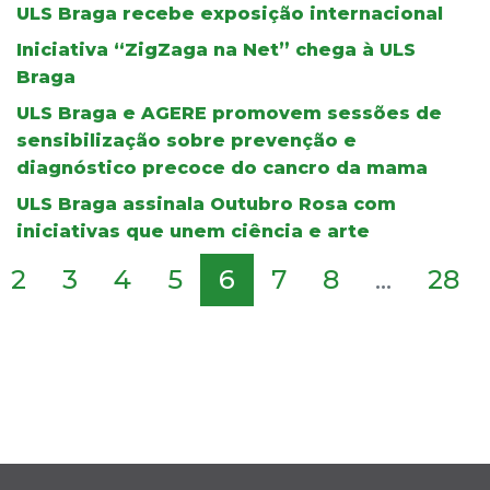
ULS Braga recebe exposição internacional
Iniciativa “ZigZaga na Net” chega à ULS
Braga
ULS Braga e AGERE promovem sessões de
sensibilização sobre prevenção e
diagnóstico precoce do cancro da mama
ULS Braga assinala Outubro Rosa com
iniciativas que unem ciência e arte
2
3
4
5
6
7
8
...
28