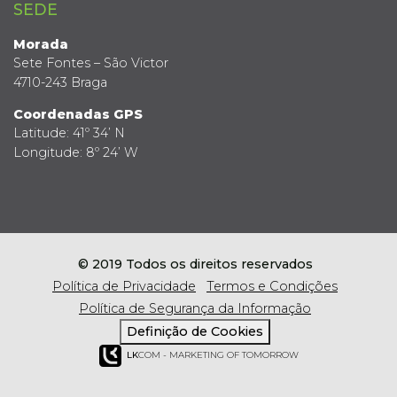
SEDE
Morada
Sete Fontes – São Victor
4710-243 Braga
Coordenadas GPS
Latitude: 41º 34’ N
Longitude: 8º 24’ W
© 2019 Todos os direitos reservados
Política de Privacidade
Termos e Condições
Política de Segurança da Informação
Definição de Cookies
LK
COM - MARKETING OF TOMORROW