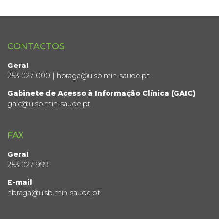
CONTACTOS
Geral
253 027 000 | hbraga@ulsb.min-saude.pt
Gabinete de Acesso à Informação Clínica (GAIC)
gaic@ulsb.min-saude.pt
FAX
Geral
253 027 999
E-mail
hbraga@ulsb.min-saude.pt