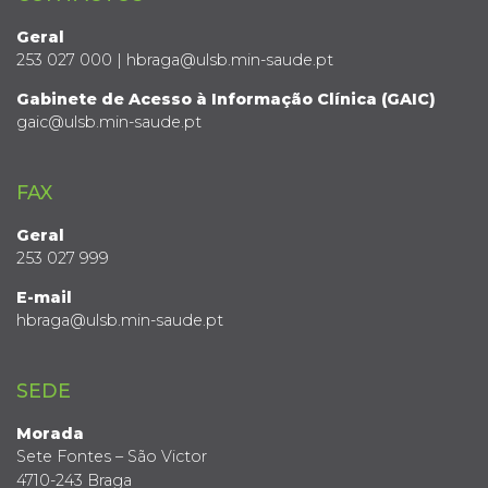
Geral
253 027 000 | hbraga@ulsb.min-saude.pt
Gabinete de Acesso à Informação Clínica (GAIC)
gaic@ulsb.min-saude.pt
FAX
Geral
253 027 999
E-mail
hbraga@ulsb.min-saude.pt
SEDE
Morada
Sete Fontes – São Victor
4710-243 Braga