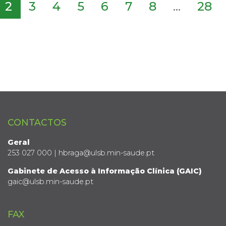
2
3
4
5
6
7
8
...
28
CONTACTOS
Geral
253 027 000 | hbraga@ulsb.min-saude.pt
Gabinete de Acesso à Informação Clínica (GAIC)
gaic@ulsb.min-saude.pt
FAX