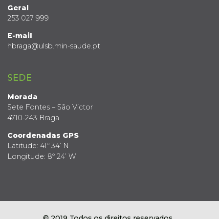
Geral
253 027 999
E-mail
hbraga@ulsb.min-saude.pt
SEDE
Morada
Sete Fontes – São Victor
4710-243 Braga
Coordenadas GPS
Latitude: 41º 34’ N
Longitude: 8º 24’ W
© 2019 Todos os direitos reservados