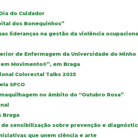
o
 Dia do Cuidador
pital dos Bonequinhos”
as lideranças na gestão da violência ocupaciona
perior de Enfermagem da Universidade do Minho
s em Movimento®”, em Braga
onal Colorectal Talks 2025
pela SPCO
maquilhagem no âmbito do “Outubro Rosa”
nal
S Braga
de sensibilização sobre prevenção e diagnósti
niciativas que unem ciência e arte