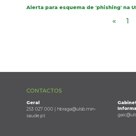
Alerta para esquema de 'phishing' na 
«
1
CONTACTOS
Geral
Gabine
Informa
253 027 000 | hbraga@ulsb.min-
gaic@ul
saude.pt