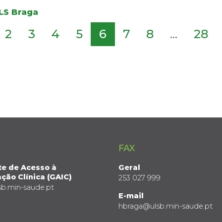
ULS Braga
2
3
4
5
6
7
8
...
28
FAX
te de Acesso à
Geral
ção Clínica (GAIC)
253 027 999
sb.min-saude.pt
E-mail
hbraga@ulsb.min-saude.pt