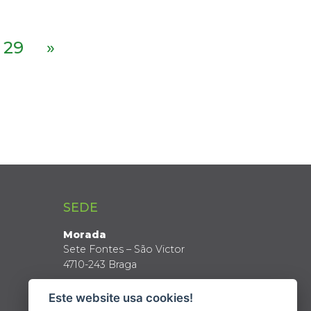
29
»
SEDE
Morada
Sete Fontes – São Victor
4710-243 Braga
Coordenadas GPS
Este website usa cookies!
Latitude: 41º 34’ N