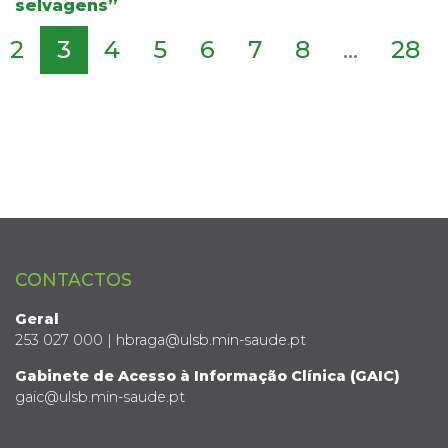
selvagens”
2
3
4
5
6
7
8
...
28
CONTACTOS
Geral
253 027 000 | hbraga@ulsb.min-saude.pt
Gabinete de Acesso à Informação Clínica (GAIC)
gaic@ulsb.min-saude.pt