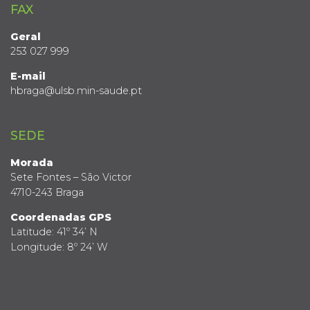
FAX
Geral
253 027 999
E-mail
hbraga@ulsb.min-saude.pt
SEDE
Morada
Sete Fontes – São Victor
4710-243 Braga
Coordenadas GPS
Latitude: 41º 34’ N
Longitude: 8º 24’ W