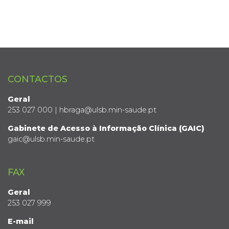
CONTACTOS
Geral
253 027 000 | hbraga@ulsb.min-saude.pt
Gabinete de Acesso à Informação Clínica (GAIC)
gaic@ulsb.min-saude.pt
FAX
Geral
253 027 999
E-mail