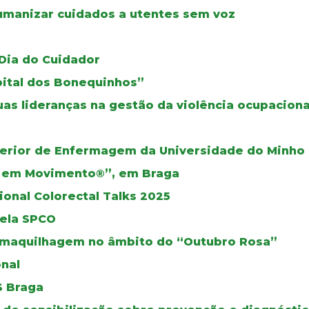
umanizar cuidados a utentes sem voz
o
 Dia do Cuidador
pital dos Bonequinhos”
as lideranças na gestão da violência ocupaciona
perior de Enfermagem da Universidade do Minho
s em Movimento®”, em Braga
onal Colorectal Talks 2025
pela SPCO
maquilhagem no âmbito do “Outubro Rosa”
nal
S Braga