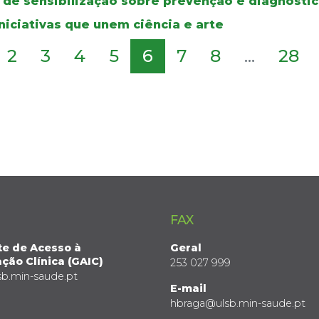
de sensibilização sobre prevenção e diagnósti
niciativas que unem ciência e arte
2
3
4
5
6
7
8
...
28
FAX
te de Acesso à
Geral
ção Clínica (GAIC)
253 027 999
sb.min-saude.pt
E-mail
hbraga@ulsb.min-saude.pt