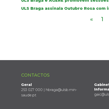
ULS Braga e AGERE promovem sessões 
ULS Braga assinala Outubro Rosa com i
«
1
CONTACTOS
Geral
Gabine
Informa
253 027 000 | hbraga@ulsb.min-
gaic@ul
saude.pt