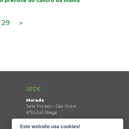
co precoce do cancro da mama
29
»
SEDE
Morada
Sete Fontes – São Victor
4710-243 Braga
Coordenadas GPS
Este website usa cookies!
Latitude: 41º 34’ N