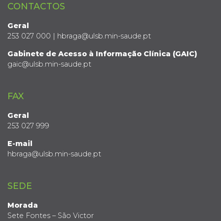
CONTACTOS
Geral
253 027 000 | hbraga@ulsb.min-saude.pt
Gabinete de Acesso à Informação Clínica (GAIC)
gaic@ulsb.min-saude.pt
FAX
Geral
253 027 999
E-mail
hbraga@ulsb.min-saude.pt
SEDE
Morada
Sete Fontes – São Victor