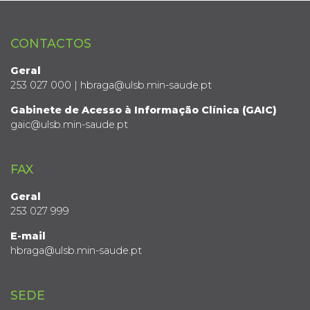
CONTACTOS
Geral
253 027 000 | hbraga@ulsb.min-saude.pt
Gabinete de Acesso à Informação Clínica (GAIC)
gaic@ulsb.min-saude.pt
FAX
Geral
253 027 999
E-mail
hbraga@ulsb.min-saude.pt
SEDE