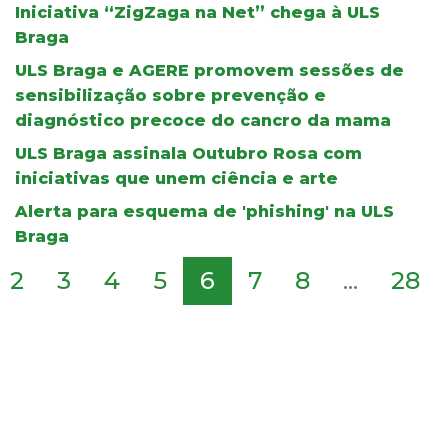
Iniciativa “ZigZaga na Net” chega à ULS
Braga
ULS Braga e AGERE promovem sessões de
sensibilização sobre prevenção e
diagnóstico precoce do cancro da mama
ULS Braga assinala Outubro Rosa com
iniciativas que unem ciência e arte
Alerta para esquema de 'phishing' na ULS
Braga
2
3
4
5
6
7
8
...
28