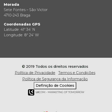
Morada
Sete Fontes – São Victor
4710-243 Braga
Coordenadas GPS
Latitude: 41º 34’ N
Longitude: 8º 24’ W
© 2019 Todos os direitos reservados
Política de Privacidade
Termos e Condições
Política de Segurança da Informação
Definição de Cookies
LK
COM - MARKETING OF TOMORROW