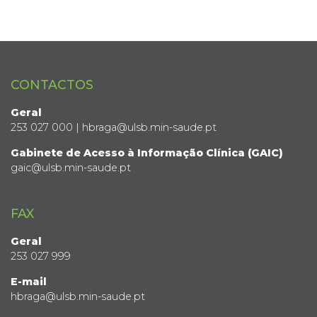
CONTACTOS
Geral
253 027 000 | hbraga@ulsb.min-saude.pt
Gabinete de Acesso à Informação Clínica (GAIC)
gaic@ulsb.min-saude.pt
FAX
Geral
253 027 999
E-mail
hbraga@ulsb.min-saude.pt