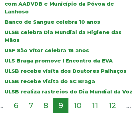
com AADVDB e Município da Póvoa de
Lanhoso
Banco de Sangue celebra 10 anos
ULSB celebra Dia Mundial da Higiene das
Mãos
USF São Vítor celebra 18 anos
ULS Braga promove I Encontro da EVA
ULSB recebe visita dos Doutores Palhaços
ULSB recebe visita do SC Braga
ULSB realiza rastreios do Dia Mundial da Voz
...
6
7
8
9
10
11
12
...