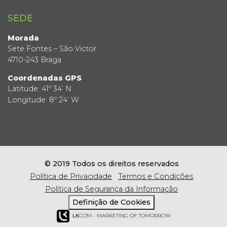
SEDE
Morada
Sete Fontes – São Victor
4710-243 Braga
Coordenadas GPS
Latitude: 41º 34’ N
Longitude: 8º 24’ W
© 2019 Todos os direitos reservados
Política de Privacidade
Termos e Condições
Política de Segurança da Informação
Definição de Cookies
LK
COM - MARKETING OF TOMORROW