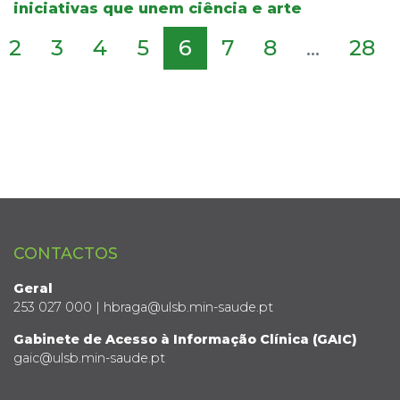
iniciativas que unem ciência e arte
2
3
4
5
6
7
8
...
28
CONTACTOS
Geral
253 027 000 | hbraga@ulsb.min-saude.pt
Gabinete de Acesso à Informação Clínica (GAIC)
gaic@ulsb.min-saude.pt