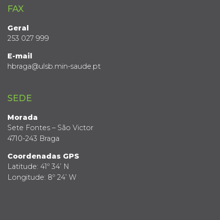
FAX
Geral
253 027 999
E-mail
hbraga@ulsb.min-saude.pt
SEDE
Morada
Sete Fontes – São Victor
4710-243 Braga
Coordenadas GPS
Latitude: 41º 34’ N
Longitude: 8º 24’ W