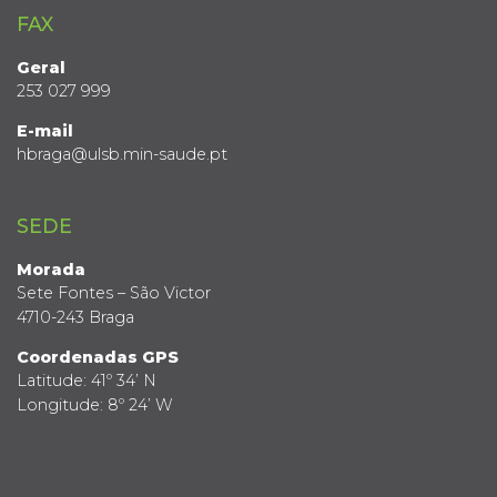
FAX
Geral
253 027 999
E-mail
hbraga@ulsb.min-saude.pt
SEDE
Morada
Sete Fontes – São Victor
4710-243 Braga
Coordenadas GPS
Latitude: 41º 34’ N
Longitude: 8º 24’ W