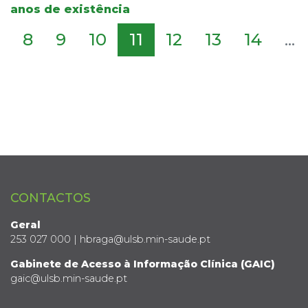
anos de existência
8
9
10
11
12
13
14
...
CONTACTOS
Geral
253 027 000 | hbraga@ulsb.min-saude.pt
Gabinete de Acesso à Informação Clínica (GAIC)
gaic@ulsb.min-saude.pt