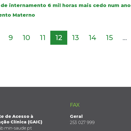
s de internamento 6 mil horas mais cedo num ano
ento Materno
9
10
11
12
13
14
15
...
FAX
te de Acesso à
Geral
ção Clínica (GAIC)
253 027 999
sb.min-saude.pt