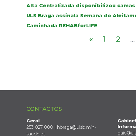
Alta Centralizada disponibilizou cama
ULS Braga assinala Semana do Aleitam
Caminhada REHABforLIFE
«
1
2
...
CONTACTOS
Geral
Gabine
Informa
253 027 000 | hbraga@ulsb.min-
gaic@ul
saude.pt