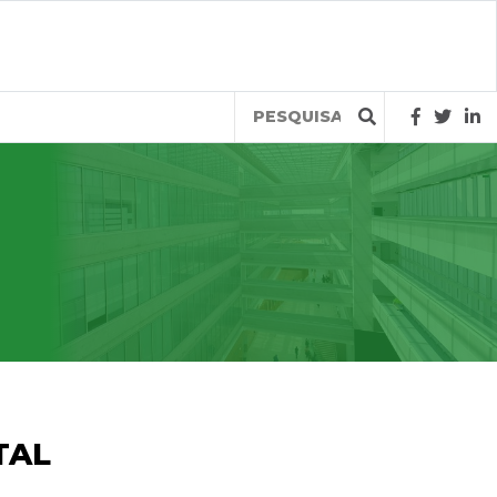
Query
TAL