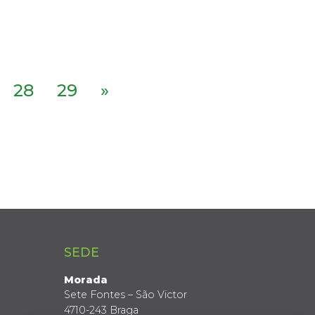
28
29
»
SEDE
Morada
Sete Fontes – São Victor
4710-243 Braga