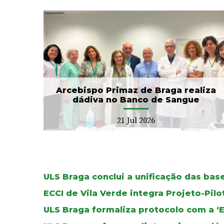
CIM Cávado e ULS Braga
no
arrancam com Conselho
Local de Saúde...
20 Jul 2026
Arcebispo Primaz de Braga realiza
dádiva no Banco de Sangue
21 Jul 2026
ULS Braga conclui a unificação das ba
ECCI de Vila Verde integra Projeto-Pil
ULS Braga formaliza protocolo com a ‘