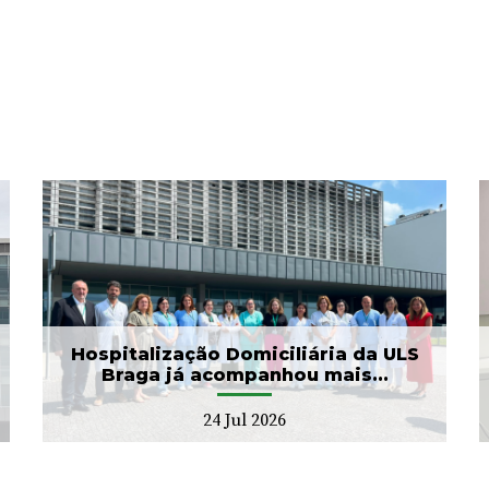
ULS Braga assinalou o Dia
Mundial do Cérebro com
as II Jorna...
22 Jul 2026
Hospitalização Domiciliária da ULS
Braga já acompanhou mais...
24 Jul 2026