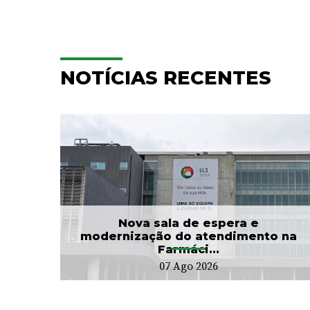
NOTÍCIAS RECENTES
e
Hospitalização
Domiciliária da ULS Braga
...
já acompanhou mais...
24 Jul 2026
Nova sala de espera e
modernização do atendimento na
Farmáci...
07 Ago 2026