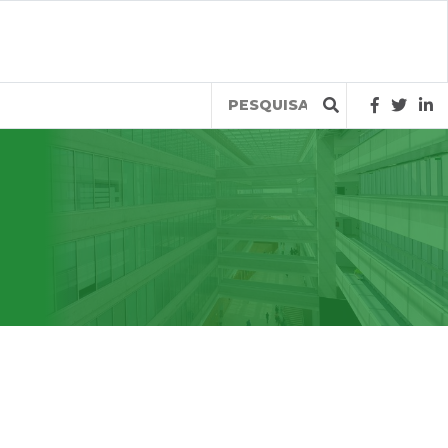
Query