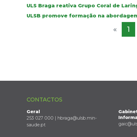
ULS Braga reativa Grupo Coral de Lar
ULSB promove formação na abordagem
«
1
CONTACTOS
Geral
Gabine
Informa
253 027 000 | hbraga@ulsb.min-
gaic@ul
saude.pt