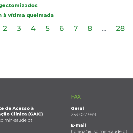
ingectomizados
 à vítima queimada
2
3
4
5
6
7
8
...
28
FAX
te de Acesso à
Geral
ção Clínica (GAIC)
253 027 999
sb.min-saude.pt
E-mail
hbraga@ulsb.min-saude.pt