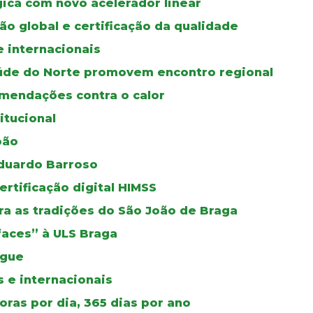
gica com novo acelerador linear
ão global e certificação da qualidade
e internacionais
úde do Norte promovem encontro regional
mendações contra o calor
itucional
oão
duardo Barroso
certificação digital HIMSS
a as tradições do São João de Braga
faces” à ULS Braga
ngue
 e internacionais
ras por dia, 365 dias por ano