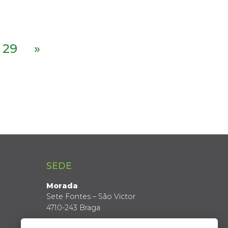
29
»
SEDE
Morada
Sete Fontes – São Victor
4710-243 Braga
Coordenadas GPS