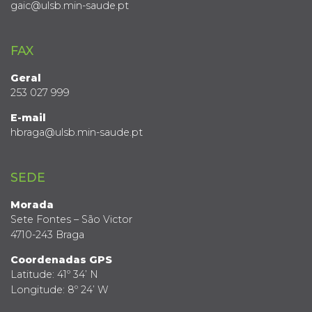
gaic@ulsb.min-saude.pt
FAX
Geral
253 027 999
E-mail
hbraga@ulsb.min-saude.pt
SEDE
Morada
Sete Fontes – São Victor
4710-243 Braga
Coordenadas GPS
Latitude: 41º 34’ N
Longitude: 8º 24’ W