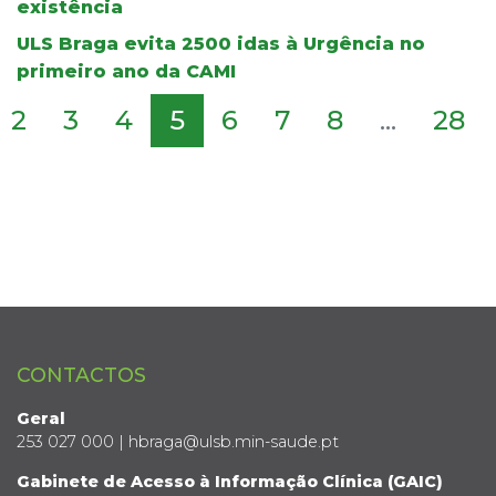
existência
ULS Braga evita 2500 idas à Urgência no
primeiro ano da CAMI
2
3
4
5
6
7
8
...
28
CONTACTOS
Geral
253 027 000 | hbraga@ulsb.min-saude.pt
Gabinete de Acesso à Informação Clínica (GAIC)