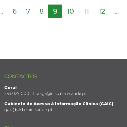
...
6
7
8
9
10
11
12
...
CONTACTOS
Geral
253 027 000 | hbraga@ulsb.min-saude.pt
Gabinete de Acesso à Informação Clínica (GAIC)
gaic@ulsb.min-saude.pt