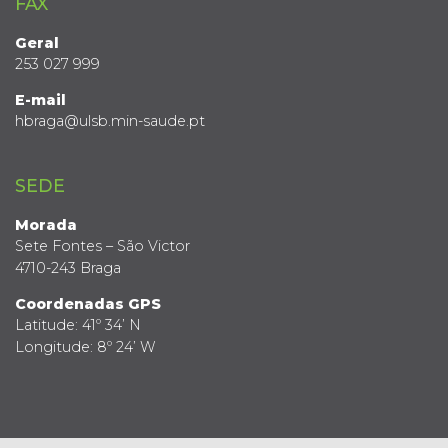
FAX
Geral
253 027 999
E-mail
hbraga@ulsb.min-saude.pt
SEDE
Morada
Sete Fontes – São Victor
4710-243 Braga
Coordenadas GPS
Latitude: 41º 34’ N
Longitude: 8º 24’ W