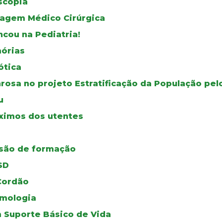
scopia
magem Médico Cirúrgica
ncou na Pediatria!
órias
ótica
osa no projeto Estratificação da População pel
u
ximos dos utentes
ssão de formação
SD
Cordão
mologia
 Suporte Básico de Vida