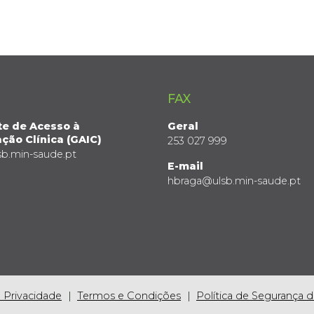
FAX
te de Acesso à
Geral
ção Clínica (GAIC)
253 027 999
sb.min-saude.pt
E-mail
hbraga@ulsb.min-saude.pt
e Privacidade
Termos e Condições
Política de Segurança 