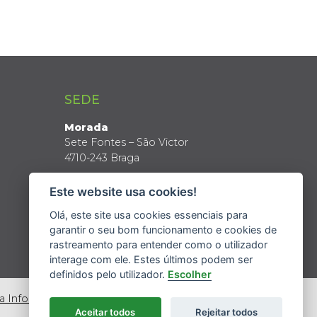
SEDE
Morada
Sete Fontes – São Victor
4710-243 Braga
Coordenadas GPS
Este website usa cookies!
Latitude: 41º 34’ N
Longitude: 8º 24’ W
Olá, este site usa cookies essenciais para
garantir o seu bom funcionamento e cookies de
rastreamento para entender como o utilizador
interage com ele. Estes últimos podem ser
definidos pelo utilizador.
Escolher
da Informação
Aceitar todos
Rejeitar todos