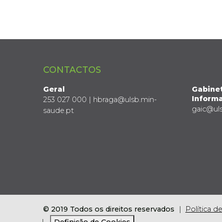
CONTACTOS
Geral
Gabine
Informa
253 027 000 | hbraga@ulsb.min-
gaic@ul
saude.pt
© 2019 Todos os direitos reservados
Política d
Definição de Cookies