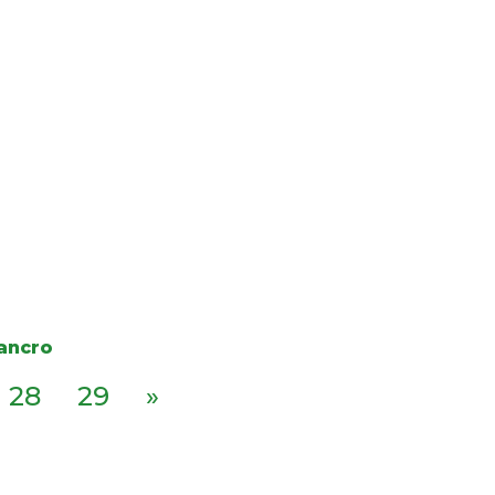
cancro
28
29
»