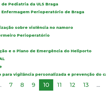
 de Pediatria da ULS Braga
de Enfermagem Perioperatório de Braga
lização sobre violência no namoro
ermeiro Perioperatório
ção e o Plano de Emergência do Heliporto
AL
e
o para vigilância personalizada e prevenção do 
..
7
8
9
10
11
12
13
...