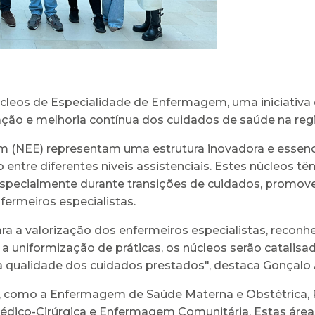
cleos de Especialidade de Enfermagem, uma iniciativa e
ação e melhoria contínua dos cuidados de saúde na reg
(NEE) representam uma estrutura inovadora e essencial
ntre diferentes níveis assistenciais. Estes núcleos tê
especialmente durante transições de cuidados, promov
ermeiros especialistas.
a a valorização dos enfermeiros especialistas, recon
uniformização de práticas, os núcleos serão catalisad
a qualidade dos cuidados prestados", destaca Gonçalo A
 como a Enfermagem de Saúde Materna e Obstétrica, Rea
édico-Cirúrgica e Enfermagem Comunitária. Estas áre