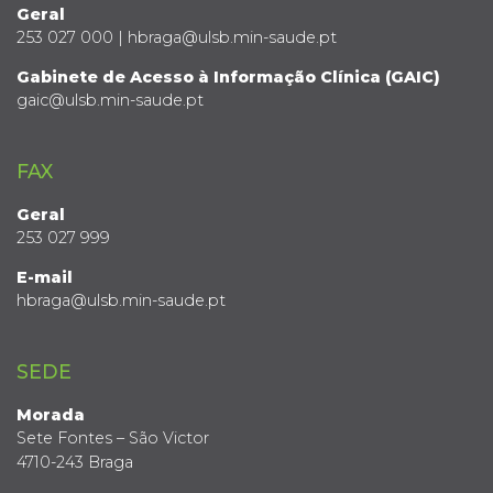
Geral
253 027 000 | hbraga@ulsb.min-saude.pt
Gabinete de Acesso à Informação Clínica (GAIC)
gaic@ulsb.min-saude.pt
FAX
Geral
253 027 999
E-mail
hbraga@ulsb.min-saude.pt
SEDE
Morada
Sete Fontes – São Victor
4710-243 Braga