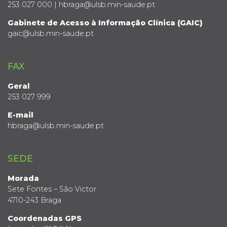
253 027 000 | hbraga@ulsb.min-saude.pt
Gabinete de Acesso à Informação Clínica (GAIC)
gaic@ulsb.min-saude.pt
FAX
Geral
253 027 999
E-mail
hbraga@ulsb.min-saude.pt
SEDE
Morada
Sete Fontes – São Victor
4710-243 Braga
Coordenadas GPS