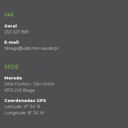
FAX
Geral
253 027 999
E-mail
hbraga@ulsb.min-saude.pt
SEDE
Morada
Sete Fontes – São Victor
4710-243 Braga
Coordenadas GPS
Latitude: 41º 34’ N
Longitude: 8º 24’ W