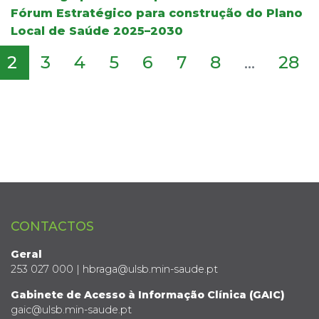
Fórum Estratégico para construção do Plano
Local de Saúde 2025–2030
2
3
4
5
6
7
8
...
28
CONTACTOS
Geral
253 027 000 | hbraga@ulsb.min-saude.pt
Gabinete de Acesso à Informação Clínica (GAIC)
gaic@ulsb.min-saude.pt