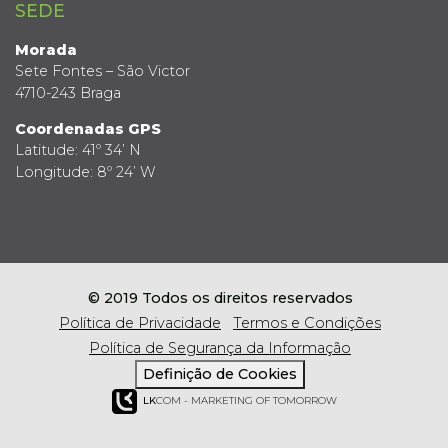
SEDE
Morada
Sete Fontes – São Victor
4710-243 Braga
Coordenadas GPS
Latitude: 41º 34’ N
Longitude: 8º 24’ W
© 2019 Todos os direitos reservados
Política de Privacidade
Termos e Condições
Política de Segurança da Informação
Definição de Cookies
LK
COM - MARKETING OF TOMORROW