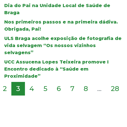
Dia do Pai na Unidade Local de Saúde de
Braga
Nos primeiros passos e na primeira dádiva.
Obrigada, Pai!
ULS Braga acolhe exposição de fotografia de
vida selvagem “Os nossos vizinhos
selvagens”
UCC Assucena Lopes Teixeira promove I
Encontro dedicado à “Saúde em
Proximidade”
2
3
4
5
6
7
8
...
28