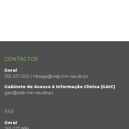
CONTACTOS
Geral
253 027 000 | hbraga@ulsb.min-saude.pt
Gabinete de Acesso à Informação Clínica (GAIC)
gaic@ulsb.min-saude.pt
FAX
Geral
253 027 999