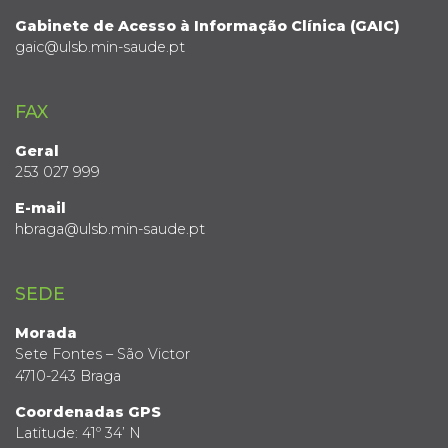
Gabinete de Acesso à Informação Clínica (GAIC)
gaic@ulsb.min-saude.pt
FAX
Geral
253 027 999
E-mail
hbraga@ulsb.min-saude.pt
SEDE
Morada
Sete Fontes – São Victor
4710-243 Braga
Coordenadas GPS
Latitude: 41º 34’ N