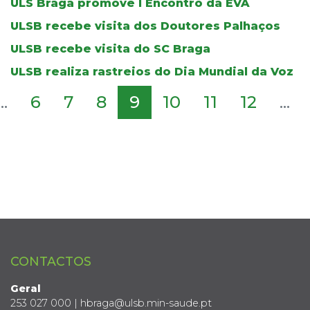
ULS Braga promove I Encontro da EVA
ULSB recebe visita dos Doutores Palhaços
ULSB recebe visita do SC Braga
ULSB realiza rastreios do Dia Mundial da Voz
...
6
7
8
9
10
11
12
...
CONTACTOS
Geral
253 027 000 | hbraga@ulsb.min-saude.pt