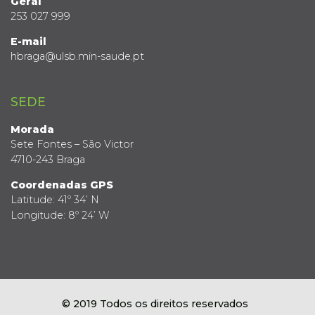
Geral
253 027 999
E-mail
hbraga@ulsb.min-saude.pt
SEDE
Morada
Sete Fontes – São Victor
4710-243 Braga
Coordenadas GPS
Latitude: 41º 34’ N
Longitude: 8º 24’ W
© 2019 Todos os direitos reservados