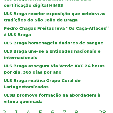
certificação digital HIMSS
ULS Braga recebe exposição que celebra as
tradições do São João de Braga
Pedro Chagas Freitas leva “Os Caça-Alfaces”
à ULS Braga
ULS Braga homenageia dadores de sangue
ULS Braga une-se a Entidades nacionais e
internacionais
ULS Braga assegura Via Verde AVC 24 horas
por dia, 365 dias por ano
ULS Braga reativa Grupo Coral de
Laringectomizados
ULSB promove formação na abordagem à
vítima queimada
2
3
4
5
6
7
8
...
28