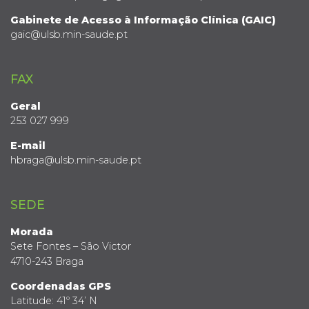
Gabinete de Acesso à Informação Clínica (GAIC)
gaic@ulsb.min-saude.pt
FAX
Geral
253 027 999
E-mail
hbraga@ulsb.min-saude.pt
SEDE
Morada
Sete Fontes – São Victor
4710-243 Braga
Coordenadas GPS
Latitude: 41º 34’ N