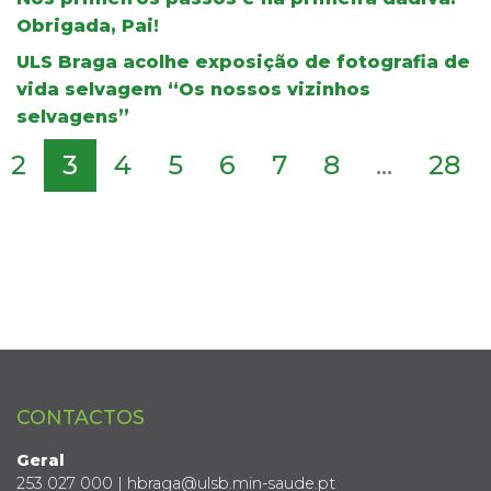
Obrigada, Pai!
ULS Braga acolhe exposição de fotografia de
vida selvagem “Os nossos vizinhos
selvagens”
2
3
4
5
6
7
8
...
28
CONTACTOS
Geral
253 027 000 | hbraga@ulsb.min-saude.pt