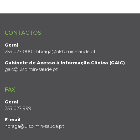
CONTACTOS
Geral
253 027 000 | hbraga@ulsb.min-saude.pt
Gabinete de Acesso à Informação Clínica (GAIC)
gaic@ulsb.min-saude.pt
FAX
Geral
253 027 999
E-mail
hbraga@ulsb.min-saude.pt