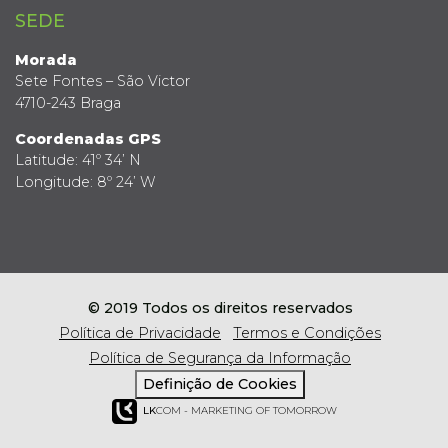
SEDE
Morada
Sete Fontes – São Victor
4710-243 Braga
Coordenadas GPS
Latitude: 41º 34’ N
Longitude: 8º 24’ W
© 2019 Todos os direitos reservados
Política de Privacidade
Termos e Condições
Política de Segurança da Informação
Definição de Cookies
LK
COM - MARKETING OF TOMORROW