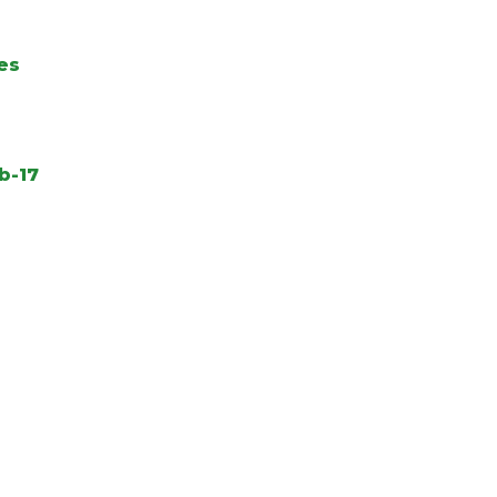
es
b-17