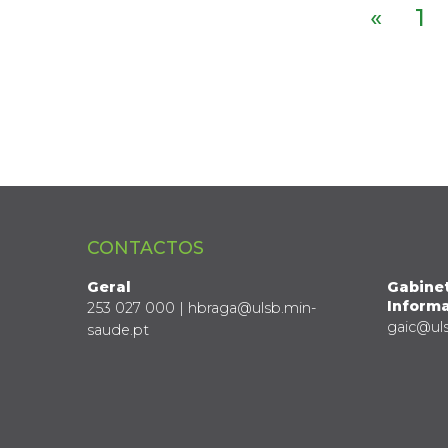
«
1
CONTACTOS
Geral
Gabine
Informa
253 027 000 | hbraga@ulsb.min-
gaic@ul
saude.pt