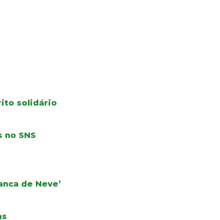
ito solidário
s no SNS
ranca de Neve’
as