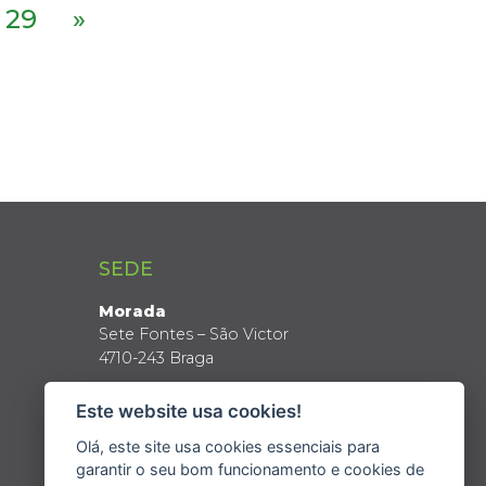
29
»
SEDE
Morada
Sete Fontes – São Victor
4710-243 Braga
Coordenadas GPS
Este website usa cookies!
Latitude: 41º 34’ N
Longitude: 8º 24’ W
Olá, este site usa cookies essenciais para
garantir o seu bom funcionamento e cookies de