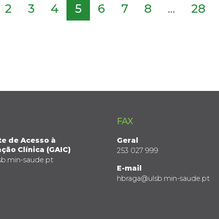
2
3
4
5
6
7
8
...
28
FAX
te de Acesso à
Geral
ção Clínica (GAIC)
253 027 999
sb.min-saude.pt
E-mail
hbraga@ulsb.min-saude.pt