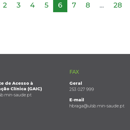
2
3
4
5
6
7
8
...
28
FAX
te de Acesso à
Geral
ção Clínica (GAIC)
253 027 999
sb.min-saude.pt
E-mail
hbraga@ulsb.min-saude.pt