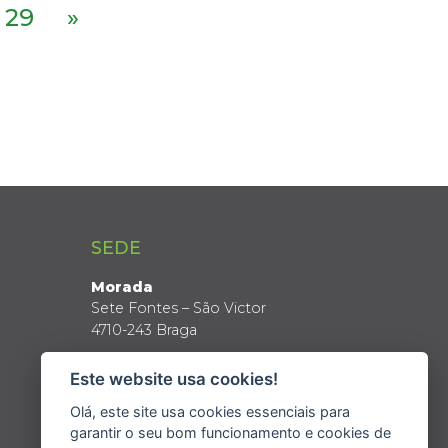
29
»
SEDE
Morada
Sete Fontes – São Victor
4710-243 Braga
Coordenadas GPS
Este website usa cookies!
Latitude: 41º 34’ N
Longitude: 8º 24’ W
Olá, este site usa cookies essenciais para
garantir o seu bom funcionamento e cookies de