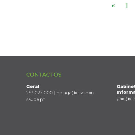
«
1
CONTACTOS
Geral
Gabine
Informa
253 027 000 | hbraga@ulsb.min-
gaic@ul
saude.pt