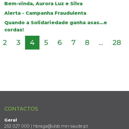
Bem-vinda, Aurora Luz e Silva
Alerta - Campanha Fraudulenta
Quando a Solidariedade ganha asas...e
cordas!
2
3
4
5
6
7
8
...
28
CONTACTOS
Geral
253 027 000 | hbraga@ulsb.min-saude.pt