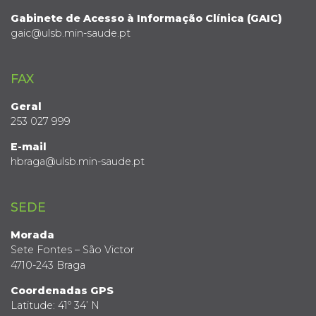
Gabinete de Acesso à Informação Clínica (GAIC)
gaic@ulsb.min-saude.pt
FAX
Geral
253 027 999
E-mail
hbraga@ulsb.min-saude.pt
SEDE
Morada
Sete Fontes – São Victor
4710-243 Braga
Coordenadas GPS
Latitude: 41º 34’ N