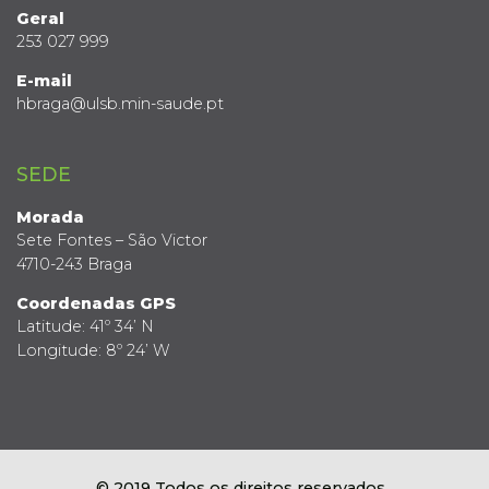
Geral
253 027 999
E-mail
hbraga@ulsb.min-saude.pt
SEDE
Morada
Sete Fontes – São Victor
4710-243 Braga
Coordenadas GPS
Latitude: 41º 34’ N
Longitude: 8º 24’ W
© 2019 Todos os direitos reservados