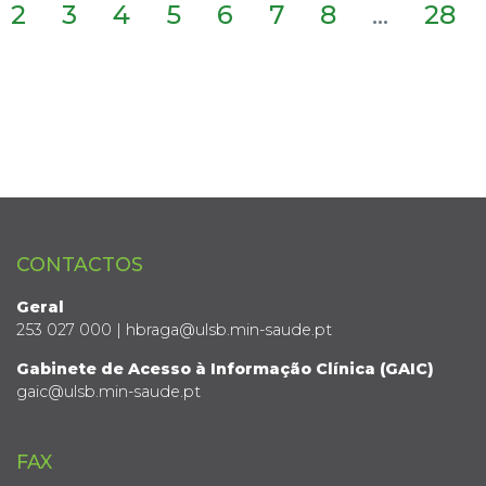
2
3
4
5
6
7
8
...
28
CONTACTOS
Geral
253 027 000 | hbraga@ulsb.min-saude.pt
Gabinete de Acesso à Informação Clínica (GAIC)
gaic@ulsb.min-saude.pt
FAX