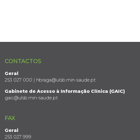
CONTACTOS
Geral
253 027 000 | hbraga@ulsb.min-saude.pt
Gabinete de Acesso à Informação Clínica (GAIC)
gaic@ulsb.min-saude.pt
FAX
Geral
253 027 999