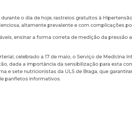
urante o dia de hoje, rastreios gratuitos à Hipertensão 
silenciosa, altamente prevalente e com complicações p
eis, ensinar a forma correta de medição da pressão ar
erial, celebrado a 17 de maio, o Serviço de Medicina I
ção, dada a importância da sensibilização para esta co
a e sete nutricionistas da ULS de Braga, que garantiram
e panfletos informativos.