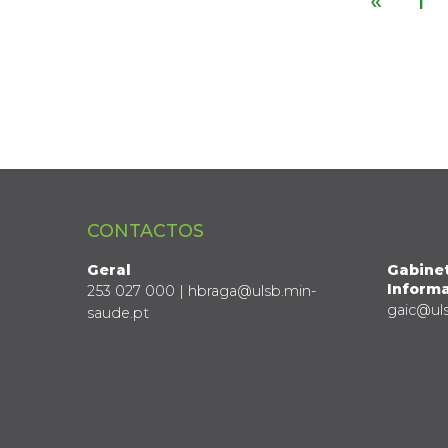
«
1
CONTACTOS
Geral
Gabine
Informa
253 027 000 | hbraga@ulsb.min-
gaic@ul
saude.pt