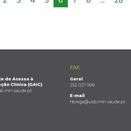
2
3
4
5
6
7
8
...
28
FAX
te de Acesso à
Geral
ção Clínica (GAIC)
253 027 999
sb.min-saude.pt
E-mail
hbraga@ulsb.min-saude.pt