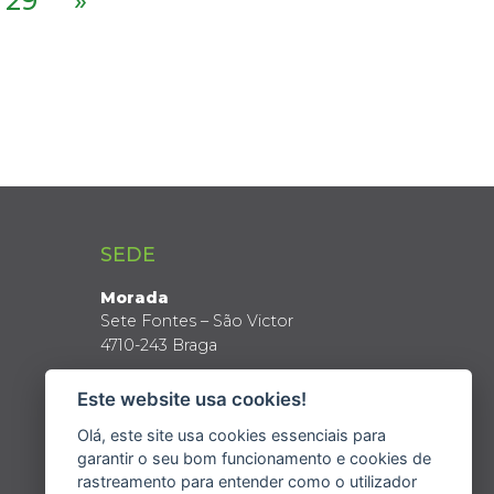
29
»
SEDE
Morada
Sete Fontes – São Victor
4710-243 Braga
Coordenadas GPS
Este website usa cookies!
Latitude: 41º 34’ N
Longitude: 8º 24’ W
Olá, este site usa cookies essenciais para
garantir o seu bom funcionamento e cookies de
rastreamento para entender como o utilizador