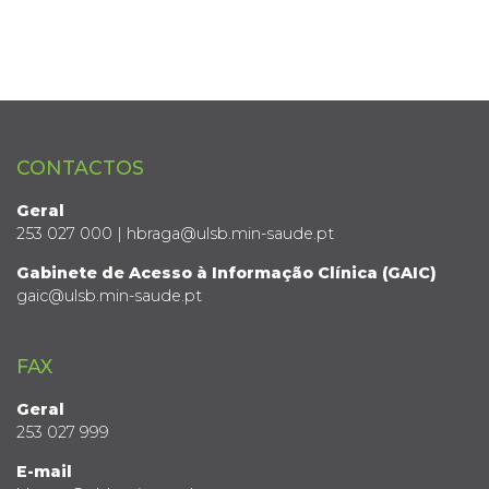
CONTACTOS
Geral
253 027 000 | hbraga@ulsb.min-saude.pt
Gabinete de Acesso à Informação Clínica (GAIC)
gaic@ulsb.min-saude.pt
FAX
Geral
253 027 999
E-mail