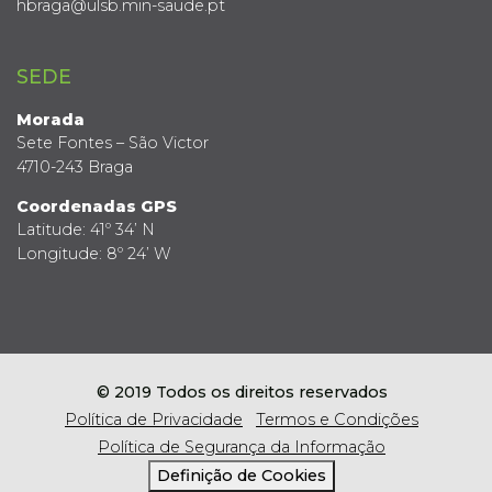
hbraga@ulsb.min-saude.pt
SEDE
Morada
Sete Fontes – São Victor
4710-243 Braga
Coordenadas GPS
Latitude: 41º 34’ N
Longitude: 8º 24’ W
© 2019 Todos os direitos reservados
Política de Privacidade
Termos e Condições
Política de Segurança da Informação
Definição de Cookies