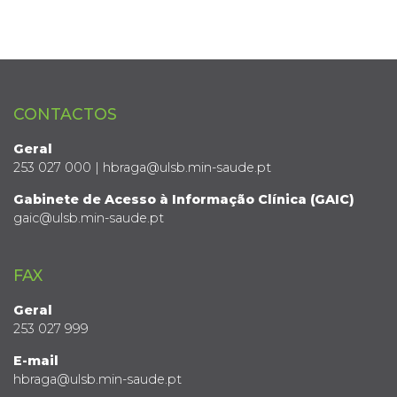
CONTACTOS
Geral
253 027 000 | hbraga@ulsb.min-saude.pt
Gabinete de Acesso à Informação Clínica (GAIC)
gaic@ulsb.min-saude.pt
FAX
Geral
253 027 999
E-mail
hbraga@ulsb.min-saude.pt