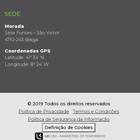
SEDE
Morada
Sete Fontes – São Victor
4710-243 Braga
Coordenadas GPS
Latitude: 41º 34’ N
Longitude: 8º 24’ W
© 2019 Todos os direitos reservados
Política de Privacidade
Termos e Condições
Política de Segurança da Informação
Definição de Cookies
LK
COM - MARKETING OF TOMORROW