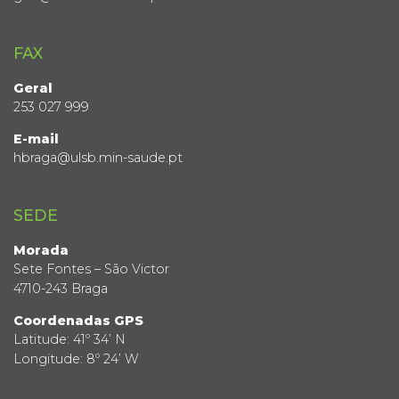
FAX
Geral
253 027 999
E-mail
hbraga@ulsb.min-saude.pt
SEDE
Morada
Sete Fontes – São Victor
4710-243 Braga
Coordenadas GPS
Latitude: 41º 34’ N
Longitude: 8º 24’ W