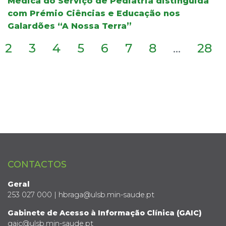
Médica do Serviço de Pediatria distinguida
com Prémio Ciências e Educação nos
Galardões “A Nossa Terra”
2
3
4
5
6
7
8
...
28
CONTACTOS
Geral
253 027 000 | hbraga@ulsb.min-saude.pt
Gabinete de Acesso à Informação Clínica (GAIC)
gaic@ulsb.min-saude.pt