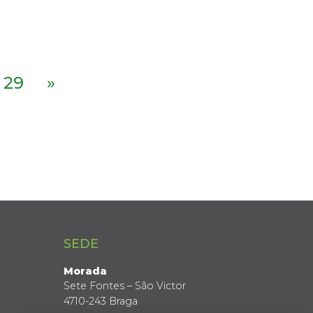
29
»
SEDE
Morada
Sete Fontes – São Victor
4710-243 Braga