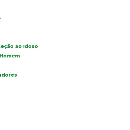
s
teção ao Idoso
do Homem
adores