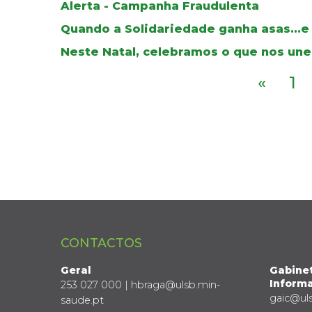
Alerta - Campanha Fraudulenta
Quando a Solidariedade ganha asas...e
Neste Natal, celebramos o que nos une
«
1
CONTACTOS
Geral
Gabine
Informa
253 027 000 | hbraga@ulsb.min-
gaic@ul
saude.pt