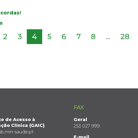
 cordas!
s
2
3
4
5
6
7
8
...
28
FAX
te de Acesso à
Geral
ção Clínica (GAIC)
253 027 999
sb.min-saude.pt
E-mail