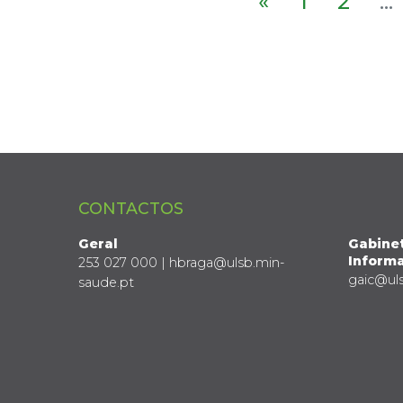
«
1
2
...
CONTACTOS
Geral
Gabine
Informa
253 027 000 | hbraga@ulsb.min-
gaic@ul
saude.pt