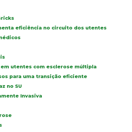
ricks
menta eficiência no circuito dos utentes
médicos
is
 em utentes com esclerose múltipla
os para uma transição eficiente
az no SU
mamente Invasiva
orose
s