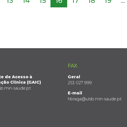
13
14
15
16
17
18
19
...
FAX
te de Acesso à
Geral
ção Clínica (GAIC)
253 027 999
sb.min-saude.pt
E-mail
hbraga@ulsb.min-saude.pt