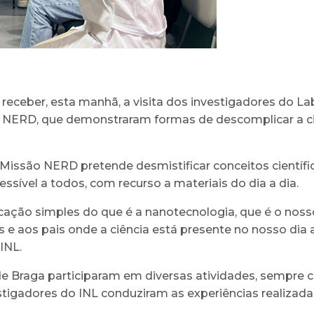
receber, esta manhã, a visita dos investigadores do Lab
o NERD, que demonstraram formas de descomplicar a ciê
 a Missão NERD pretende desmistificar conceitos científ
sível a todos, com recurso a materiais do dia a dia.
o simples do que é a nanotecnologia, que é o nosso 
e aos pais onde a ciência está presente no nosso dia a
INL.
de Braga participaram em diversas atividades, sempre 
estigadores do INL conduziram as experiências realizad