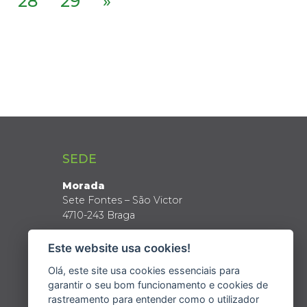
28
29
»
SEDE
Morada
Sete Fontes – São Victor
4710-243 Braga
Coordenadas GPS
Este website usa cookies!
Latitude: 41º 34’ N
Longitude: 8º 24’ W
Olá, este site usa cookies essenciais para
garantir o seu bom funcionamento e cookies de
rastreamento para entender como o utilizador