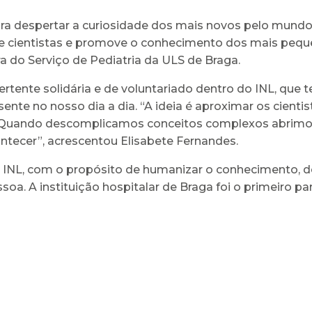
ra despertar a curiosidade dos mais novos pelo mundo ci
de cientistas e promove o conhecimento dos mais peque
ra do Serviço de Pediatria da ULS de Braga.
tente solidária e de voluntariado dentro do INL, qu
te no nosso dia a dia. “A ideia é aproximar os cientis
Quando descomplicamos conceitos complexos abrimos a
ontecer”, acrescentou Elisabete Fernandes.
o INL, com o propósito de humanizar o conhecimento, d
oa. A instituição hospitalar de Braga foi o primeiro par