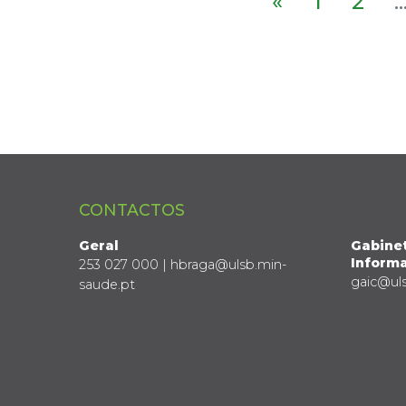
«
1
2
..
CONTACTOS
Geral
Gabine
Informa
253 027 000 | hbraga@ulsb.min-
gaic@ul
saude.pt