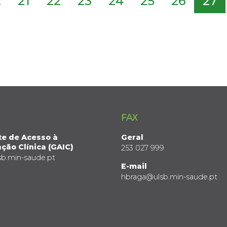
.
21
22
23
24
25
26
27
FAX
te de Acesso à
Geral
ção Clínica (GAIC)
253 027 999
sb.min-saude.pt
E-mail
hbraga@ulsb.min-saude.pt