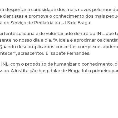
ra despertar a curiosidade dos mais novos pelo mundo ci
de cientistas e promove o conhecimento dos mais peque
ra do Serviço de Pediatria da ULS de Braga.
tente solidária e de voluntariado dentro do INL, qu
te no nosso dia a dia. “A ideia é aproximar os cientis
Quando descomplicamos conceitos complexos abrimos a
ontecer”, acrescentou Elisabete Fernandes.
o INL, com o propósito de humanizar o conhecimento, d
oa. A instituição hospitalar de Braga foi o primeiro par