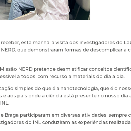
receber, esta manhã, a visita dos investigadores do Lab
o NERD, que demonstraram formas de descomplicar a ciê
 a Missão NERD pretende desmistificar conceitos científ
sível a todos, com recurso a materiais do dia a dia.
o simples do que é a nanotecnologia, que é o nosso 
e aos pais onde a ciência está presente no nosso dia a
INL.
de Braga participaram em diversas atividades, sempre 
estigadores do INL conduziram as experiências realizad