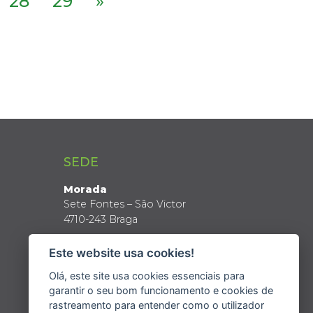
28
29
»
SEDE
Morada
Sete Fontes – São Victor
4710-243 Braga
Coordenadas GPS
Este website usa cookies!
Latitude: 41º 34’ N
Longitude: 8º 24’ W
Olá, este site usa cookies essenciais para
garantir o seu bom funcionamento e cookies de
rastreamento para entender como o utilizador