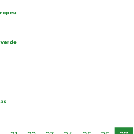
uropeu
 Verde
das