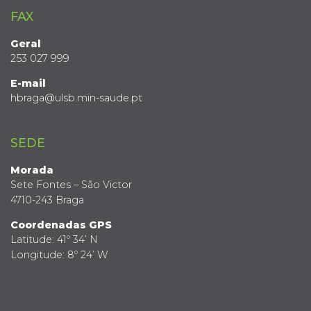
FAX
Geral
253 027 999
E-mail
hbraga@ulsb.min-saude.pt
SEDE
Morada
Sete Fontes – São Victor
4710-243 Braga
Coordenadas GPS
Latitude: 41º 34’ N
Longitude: 8º 24’ W