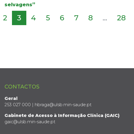
selvagens”
2
3
4
5
6
7
8
...
28
CONTACTOS
Geral
253 027 000 | hbraga@ulsb.min-saude.pt
Gabinete de Acesso à Informação Clínica (GAIC)
gaic@ulsb.min-saude.pt