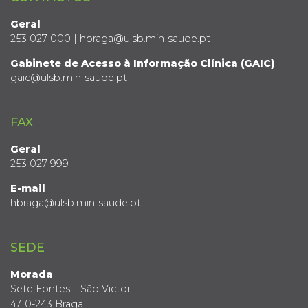
Geral
253 027 000 | hbraga@ulsb.min-saude.pt
Gabinete de Acesso à Informação Clínica (GAIC)
gaic@ulsb.min-saude.pt
FAX
Geral
253 027 999
E-mail
hbraga@ulsb.min-saude.pt
SEDE
Morada
Sete Fontes – São Victor
4710-243 Braga