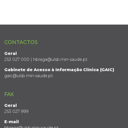
CONTACTOS
Geral
253 027 000 | hbraga@ulsb.min-saude.pt
Gabinete de Acesso à Informação Clínica (GAIC)
gaic@ulsb.min-saude.pt
FAX
Geral
253 027 999
E-mail
hbraga@ulsb.min-saude.pt