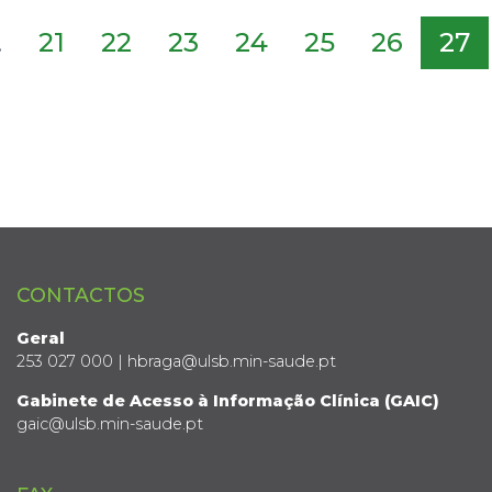
.
21
22
23
24
25
26
27
CONTACTOS
Geral
253 027 000 | hbraga@ulsb.min-saude.pt
Gabinete de Acesso à Informação Clínica (GAIC)
gaic@ulsb.min-saude.pt