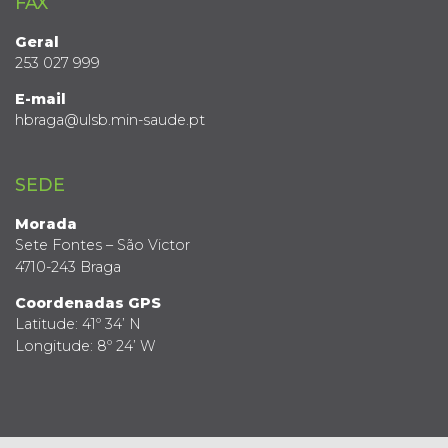
FAX
Geral
253 027 999
E-mail
hbraga@ulsb.min-saude.pt
SEDE
Morada
Sete Fontes – São Victor
4710-243 Braga
Coordenadas GPS
Latitude: 41º 34’ N
Longitude: 8º 24’ W