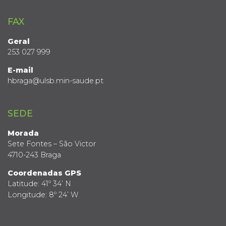
FAX
Geral
253 027 999
E-mail
hbraga@ulsb.min-saude.pt
SEDE
Morada
Sete Fontes – São Victor
4710-243 Braga
Coordenadas GPS
Latitude: 41º 34’ N
Longitude: 8º 24’ W