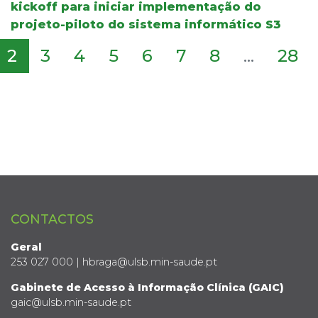
kickoff para iniciar implementação do
projeto-piloto do sistema informático S3
2
3
4
5
6
7
8
...
28
CONTACTOS
Geral
253 027 000 | hbraga@ulsb.min-saude.pt
Gabinete de Acesso à Informação Clínica (GAIC)
gaic@ulsb.min-saude.pt