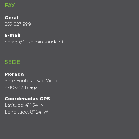
FAX
Geral
253 027 999
E-mail
hbraga@ulsb.min-saude.pt
SEDE
Morada
Sete Fontes – São Victor
4710-243 Braga
Coordenadas GPS
Latitude: 41º 34’ N
Longitude: 8º 24’ W