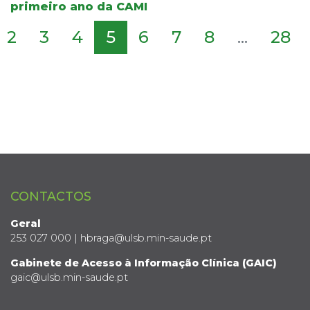
primeiro ano da CAMI
2
3
4
5
6
7
8
...
28
CONTACTOS
Geral
253 027 000 | hbraga@ulsb.min-saude.pt
Gabinete de Acesso à Informação Clínica (GAIC)
gaic@ulsb.min-saude.pt